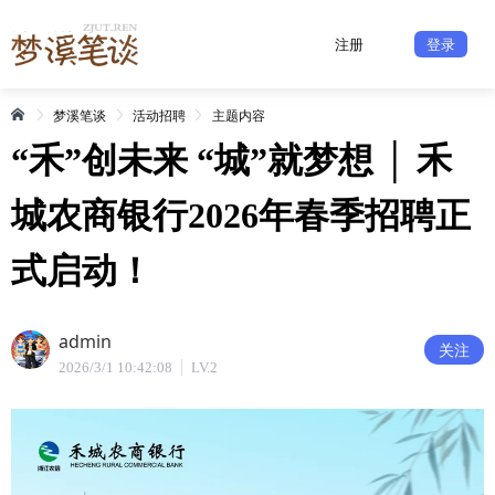
注册
登录
梦溪笔谈
活动招聘
主题内容
“禾”创未来 “城”就梦想 │ 禾
城农商银行2026年春季招聘正
式启动！
admin
关注
2026/3/1 10:42:08
LV.2