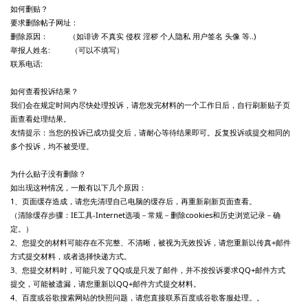
如何删贴？
要求删除帖子网址：
删除原因： （如诽谤 不真实 侵权 淫秽 个人隐私 用户签名 头像 等..)
举报人姓名: （可以不填写）
联系电话:
如何查看投诉结果？
我们会在规定时间内尽快处理投诉，请您发完材料的一个工作日后，自行刷新贴子页
面查看处理结果。
友情提示：当您的投诉已成功提交后，请耐心等待结果即可。反复投诉或提交相同的
多个投诉，均不被受理。
为什么贴子没有删除？
如出现这种情况，一般有以下几个原因：
1、页面缓存造成，请您先清理自己电脑的缓存后，再重新刷新页面查看。
（清除缓存步骤：IE工具-Internet选项－常规－删除cookies和历史浏览记录－确
定。）
2、您提交的材料可能存在不完整、不清晰，被视为无效投诉，请您重新以传真+邮件
方式提交材料，或者选择快递方式。
3、您提交材料时，可能只发了QQ或是只发了邮件，并不按投诉要求QQ+邮件方式
提交，可能被遗漏，请您重新以QQ+邮件方式提交材料。
4、百度或谷歌搜索网站的快照问题，请您直接联系百度或谷歌客服处理。。