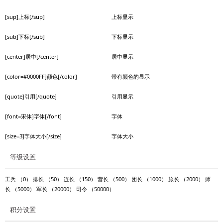
[sup]上标[/sup]
上标显示
[sub]下标[/sub]
下标显示
[center]居中[/center]
居中显示
[color=#0000FF]颜色[/color]
带有颜色的显示
[quote]引用[/quote]
引用显示
[font=宋体]字体[/font]
字体
[size=3]字体大小[/size]
字体大小
等级设置
工兵
（0）
排长
（50）
连长
（150）
营长
（500）
团长
（1000）
旅长
（2000）
师
长
（5000）
军长
（20000）
司令
（50000）
积分设置